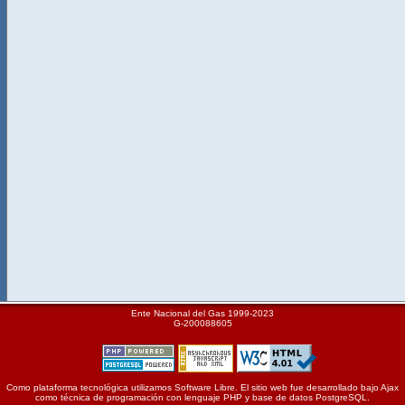
Ente Nacional del Gas 1999-2023
G-200088605
Como plataforma tecnológica utilizamos Software Libre. El sitio web fue desarrollado bajo Ajax
como técnica de programación con lenguaje PHP y base de datos PostgreSQL.